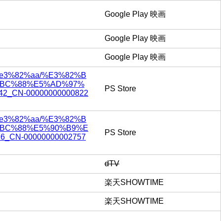
Google Play 映画
Google Play 映画
Google Play 映画
%87%e3%82%aa/%E3%82%B
%BC%88%E5%AD%97%
PS Store
2_CN-00000000000822
%87%e3%82%aa/%E3%82%B
BC%88%E5%90%B9%E
PS Store
_CN-00000000002757
dTV
楽天SHOWTIME
楽天SHOWTIME