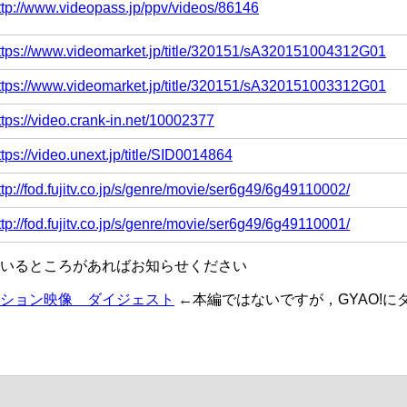
ttp://www.videopass.jp/ppv/videos/86146
ttps://www.videomarket.jp/title/320151/sA320151004312G01
ttps://www.videomarket.jp/title/320151/sA320151003312G01
ttps://video.crank-in.net/10002377
ttps://video.unext.jp/title/SID0014864
ttp://fod.fujitv.co.jp/s/genre/movie/ser6g49/6g49110002/
ttp://fod.fujitv.co.jp/s/genre/movie/ser6g49/6g49110001/
いるところがあればお知らせください
ション映像 ダイジェスト
←本編ではないですが，GYAO!