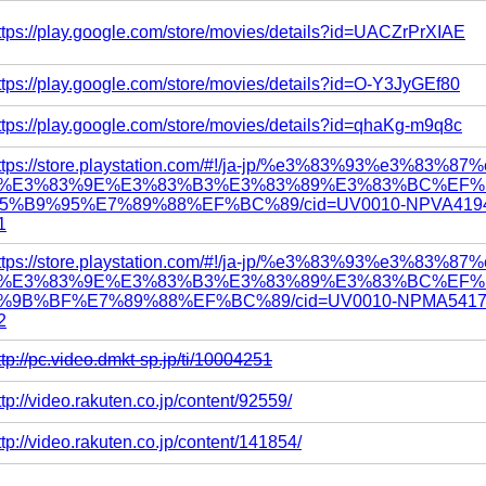
ttps://play.google.com/store/movies/details?id=UACZrPrXIAE
ttps://play.google.com/store/movies/details?id=O-Y3JyGEf80
ttps://play.google.com/store/movies/details?id=qhaKg-m9q8c
ttps://store.playstation.com/#!/ja-jp/%e3%83%93%e3%83
%E3%83%9E%E3%83%B3%E3%83%89%E3%83%BC%EF
5%B9%95%E7%89%88%EF%BC%89/cid=UV0010-NPVA4194
1
ttps://store.playstation.com/#!/ja-jp/%e3%83%93%e3%83
%E3%83%9E%E3%83%B3%E3%83%89%E3%83%BC%EF%
%9B%BF%E7%89%88%EF%BC%89/cid=UV0010-NPMA54176
2
ttp://pc.video.dmkt-sp.jp/ti/10004251
ttp://video.rakuten.co.jp/content/92559/
ttp://video.rakuten.co.jp/content/141854/