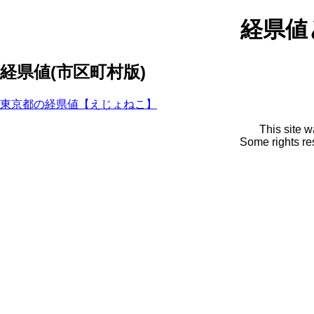
経県値
経県値(市区町村版)
東京都の経県値【えじょねこ】
This site 
Some rights r