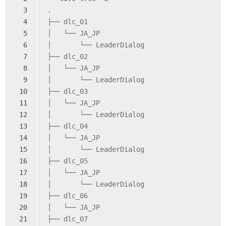
3
.
4
├── dlc_01
5
│   └── JA_JP
6
│       └── LeaderDialog
7
├── dlc_02
8
│   └── JA_JP
9
│       └── LeaderDialog
10
├── dlc_03
11
│   └── JA_JP
12
│       └── LeaderDialog
13
├── dlc_04
14
│   └── JA_JP
15
│       └── LeaderDialog
16
├── dlc_05
17
│   └── JA_JP
18
│       └── LeaderDialog
19
├── dlc_06
20
│   └── JA_JP
21
├── dlc_07