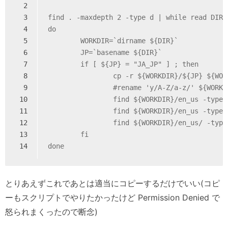
2
3
find . -maxdepth 2 -type d | while read DIR
4
do
5
        WORKDIR=`dirname ${DIR}`
6
        JP=`basename ${DIR}`
7
        if [ ${JP} = "JA_JP" ] ; then
8
                cp -r ${WORKDIR}/${JP} ${WOR
9
                #rename 'y/A-Z/a-z/' ${WORKD
10
                find ${WORKDIR}/en_us -type 
11
                find ${WORKDIR}/en_us -type 
12
                find ${WORKDIR}/en_us/ -type
13
        fi
14
done
とりあえずこれであとは適当にコピーするだけでいい(コピ
ーもスクリプトでやりたかったけど Permission Denied で
怒られまくったので断念)